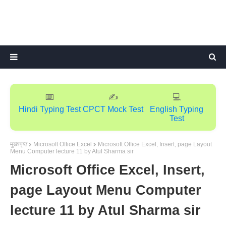
⌨️
✍️
💻
Hindi Typing Test
CPCT Mock Test
English Typing
Test
मुख्यपृष्ठ
Microsoft Office Excel
Microsoft Office Excel, Insert, page Layout
Menu Computer lecture 11 by Atul Sharma sir
Microsoft Office Excel, Insert,
page Layout Menu Computer
lecture 11 by Atul Sharma sir