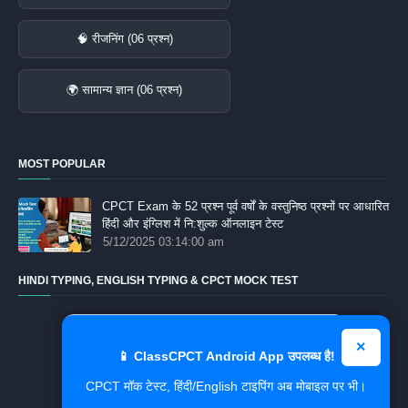
🧠 रीजनिंग (06 प्रश्न)
🌍 सामान्य ज्ञान (06 प्रश्न)
MOST POPULAR
CPCT Exam के 52 प्रश्‍न पूर्व वर्षों के वस्तुनिष्ठ प्रश्नों पर आधारित
हिंदी और इंग्लिश में नि:शुल्क ऑनलाइन टेस्‍ट
5/12/2025 03:14:00 am
HINDI TYPING, ENGLISH TYPING & CPCT MOCK TEST
⌨️
×
Hindi Typing Test
📱 ClassCPCT Android App उपलब्ध है!
CPCT मॉक टेस्ट, हिंदी/English टाइपिंग अब मोबाइल पर भी।
✍️
CPCT Mock Test