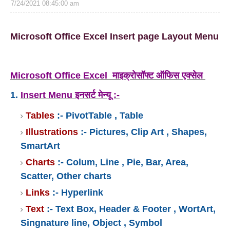
7/24/2021 08:45:00 am
Microsoft Office Excel 
Insert page Layout Menu
Microsoft Office Excel माइक्रोसॉफ्ट ऑफिस एक्‍सेल
1.
Insert Menu इनसर्ट मेन्‍यू :-
Tables
:- PivotTable , Table
Illustrations
:- Pictures, Clip Art , Shapes,
SmartArt
Charts
:- Colum, Line , Pie, Bar, Area,
Scatter, Other charts
Links
:- Hyperlink
Text
:- Text Box, Header & Footer , WortArt,
Singnature line, Object , Symbol