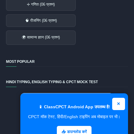
➗ गणित (06 प्रश्न)
🧠 रीजनिंग (06 प्रश्न)
🌍 सामान्य ज्ञान (06 प्रश्न)
MOST POPULAR
HINDI TYPING, ENGLISH TYPING & CPCT MOCK TEST
⌨️
×
Hindi Typing Test
📱 ClassCPCT Android App उपलब्ध है!
CPCT मॉक टेस्ट, हिंदी/English टाइपिंग अब मोबाइल पर भी।
✍️
CPCT Mock Test
📥 डाउनलोड करें