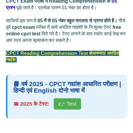
CPCT Exam परीक्षा में Reading Comprehension के
05
प्रश्‍न
पूछे जाते है। प्रत्‍येक प्रश्‍न 01 नंबर का होता है।
साथियों इस भाग में
05 में से 05 नंबर बहुत सरलता से प्राप्‍त होते है।
नीचे
पूर्व
cpct exam
परीक्षा में आये अपठित गद्यांशों
के नि:शुल्‍क टेस्‍ट
free
online cpct test
दिये गये है। टेस्‍ट लगाने के बाद स्‍कोर कार्ड देख कर
आप स्‍वयं अपना मूल्‍याकंन कर सकते है।
CPCT Reading Comprehension Test बोधगम्‍यता अपठित
गद्यांश
📘 वर्ष 2025 - CPCT गद्यांश आधारित परीक्षण |
हिन्‍दी एवं English दोनो भाषा में
📅 2025 के टेस्‍ट:
👉 Test