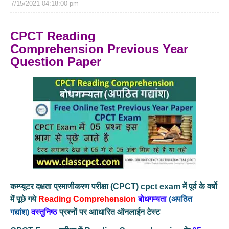
7/15/2021 04:18:00 pm
CPCT Reading
Comprehension
Previous Year
Question Paper
कम्‍प्‍यूटर दक्षता प्रमाणीकरण परीक्षा (CPCT) cpct exam में पूर्व के वर्षो
में पूछे गये
Reading Comprehension
बोधगम्‍यता
(अपठित
गद्यांश)
व
स्‍तुनिष्‍ठ
प्रश्‍नों पर आाधारित
ऑनलाईन टेस्‍ट