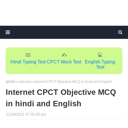
⌨️
✍️
💻
Hindi Typing Test
CPCT Mock Test
English Typing
Test
मुख्यपृष्ठ
internet
Internet CPCT Objective MCQ in hindi and English
Internet CPCT Objective MCQ
in hindi and English
12/18/2021 07:32:00 pm