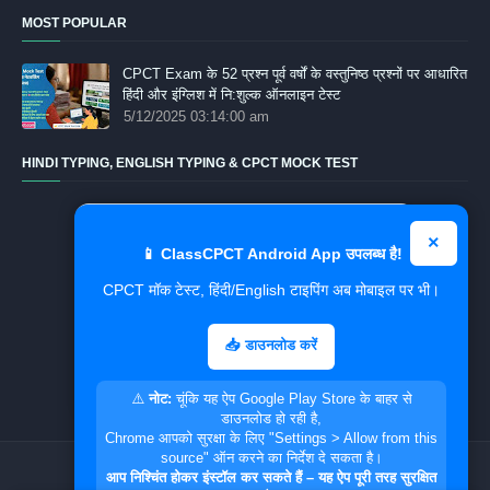
MOST POPULAR
CPCT Exam के 52 प्रश्‍न पूर्व वर्षों के वस्तुनिष्ठ प्रश्नों पर आधारित
हिंदी और इंग्लिश में नि:शुल्क ऑनलाइन टेस्‍ट
5/12/2025 03:14:00 am
HINDI TYPING, ENGLISH TYPING & CPCT MOCK TEST
⌨️
×
Hindi Typing Test
📱 ClassCPCT Android App उपलब्ध है!
CPCT मॉक टेस्ट, हिंदी/English टाइपिंग अब मोबाइल पर भी।
✍️
CPCT Mock Test
📥 डाउनलोड करें
💻
English Typing Test
⚠️
नोट:
चूंकि यह ऐप Google Play Store के बाहर से
डाउनलोड हो रही है,
Chrome आपको सुरक्षा के लिए "Settings > Allow from this
source" ऑन करने का निर्देश दे सकता है।
Home
About
Contact Us
Disclaimer
आप निश्चिंत होकर इंस्टॉल कर सकते हैं – यह ऐप पूरी तरह सुरक्षित