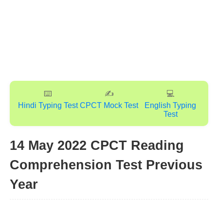
⌨️
✍️
💻
Hindi Typing Test
CPCT Mock Test
English Typing
Test
14 May 2022 CPCT Reading
Comprehension Test Previous
Year